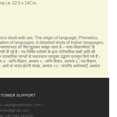
emy i.e. 22.5 x 14Cm.
ics dealt with are. The origin of language, Phonetics,
ion of languages. A detailed study of Indian languages,
षाशास्त्र को शिर:शूलकर समझा जाता है---'भाषा-विज्ञानमेतद' हि
ी दी गई है। स्व-निर्मित श्लोकों के द्वारा पारिभाषिक शब्दों आदि की
प्रामाणिक ग्रन्थों से यथास्थान उपयुक्त उद्धरण प्रस्तुत किये गये हैं।
: ध्वनि-विज्ञान, अध्याय ५ : ध्वनि-विचार, अध्याय ६ : पद-विज्ञान,
 : आर्य या भारत-ईरानी शाखा, अध्याय १२ : भारतीय आर्यभाषाएँ, अध्याय
STOMER SUPPORT
l: sales@vvpbooks.com /
books@gmail.com
e: +91-542-2413741