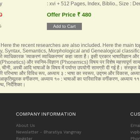
y
: xvi + 512 Pages, Index, Biblio., Size : D
0
Offer Price ₹ 480
%
 Here the recent researches are also included. Here the main top
 Syntax, Semantics, Morphological and Genealogical classificat
ाधिकारक 'व्याकरणं व्याधिकरणम' कहा जाता है। इसी प्रकार भाषाविज्ञान और भा
्ञान (Phonetics) और स्वनिम-विज्ञान (Phonemics) विषय पर विशेष महत्त्वपूर्ण सामग्र
ीनी, अरबी आदि भाषाओं के विषय में पर्याप्त उपयोगी सामग्री दी गई है। संस्कृत के 
 परिभाषा और विविध रूप, अध्याय ३ : भाषा का स्वरूप, उद्गम और विकास, अध्याय ४ 
 का आकृतिमूलक वर्गीकरण, अध्याय १० : भाषाओं का पारिवारिक वर्गीकरण, अध्याय ११
्थ, निर्देशिका।
COMPANY INFORMATION
CU
About Us
Emai
Newsletter - Bharatiya Vangmay
vvp
Register
Phon