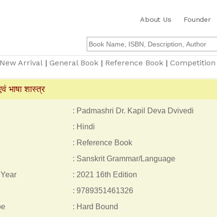
About Us
Founder
New Arrival
|
General Book
|
Reference Book
|
Competition
 भाषा शास्त्र
: Padmashri Dr. Kapil Deva Dvivedi
: Hindi
: Reference Book
: Sanskrit Grammar/Language
 Year
: 2021 16th Edition
: 9789351461326
pe
: Hard Bound