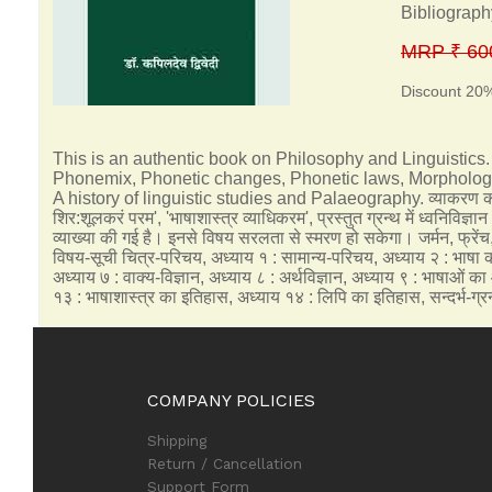
Bibliograph
MRP ₹ 60
Discount 20
This is an authentic book on Philosophy and Linguistics.
Phonemix, Phonetic changes, Phonetic laws, Morphology,
A history of linguistic studies and Palaeography. व्याकरण को व्य
शिर:शूलकरं परम', 'भाषाशास्त्र व्याधिकरम', प्रस्तुत ग्रन्थ में ध्वनिविज
व्याख्या की गई है। इनसे विषय सरलता से स्मरण हो सकेगा। जर्मन, फ्रेंच, च
विषय-सूची चित्र-परिचय, अध्याय १ : सामान्य-परिचय, अध्याय २ : भाषा की
अध्याय ७ : वाक्य-विज्ञान, अध्याय ८ : अर्थविज्ञान, अध्याय ९ : भाषाओं
१३ : भाषाशास्त्र का इतिहास, अध्याय १४ : लिपि का इतिहास, सन्दर्भ-ग्रन
COMPANY POLICIES
Shipping
Return / Cancellation
Support Form