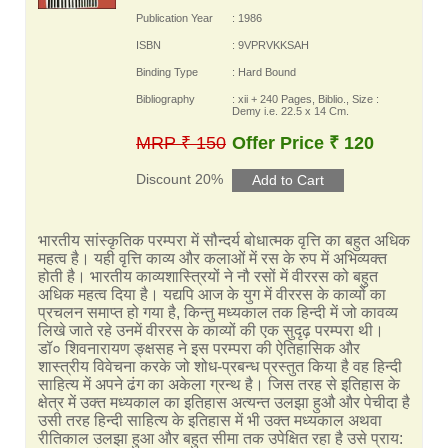
Publication Year
: 1986
ISBN
: 9VPRVKKSAH
Binding Type
: Hard Bound
Bibliography
: xii + 240 Pages, Biblio., Size :
Demy i.e. 22.5 x 14 Cm.
MRP ₹ 150
Offer Price ₹ 120
Discount 20%
भारतीय सांस्कृतिक परम्परा में सौन्दर्य बोधात्मक वृत्ति का बहुत अधिक
महत्व है। यही वृत्ति काव्य और कलाओं में रस के रुप में अभिव्यक्त
होती है। भारतीय काव्यशास्त्रियों ने नौ रसों में वीररस को बहुत
अधिक महत्व दिया है। यद्यपि आज के युग में वीररस के काव्यों का
प्रचलन समाप्त हो गया है, किन्तु मध्यकाल तक हिन्दी में जो कावव्य
लिखे जाते रहे उनमें वीररस के काव्यों की एक सुदृढ़ परम्परा थी।
डॉ० शिवनारायण ङ्क्षसह ने इस परम्परा की ऐतिहासिक और
शास्त्रीय विवेचना करके जो शोध-प्रबन्ध प्रस्तुत किया है वह हिन्दी
साहित्य में अपने ढंग का अकेला ग्रन्थ है। जिस तरह से इतिहास के
क्षेत्र में उक्त मध्यकाल का इतिहास अत्यन्त उलझा हुऔ और पेचीदा है
उसी तरह हिन्दी साहित्य के इतिहास में भी उक्त मध्यकाल अथवा
रीतिकाल उलझा हुआ और बहुत सीमा तक उपेक्षित रहा है उसे प्राय: