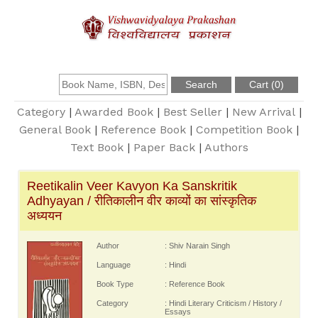
About Us
Founder
Category
|
Awarded Book
|
Best Seller
|
New Arrival
|
General Book
|
Reference Book
|
Competition Book
|
Text Book
|
Paper Back
|
Authors
Catalogue
Reetikalin Veer Kavyon Ka Sanskritik
Query
Adhyayan / रीतिकालीन वीर काव्यों का सांस्कृतिक
अध्ययन
Contact Us
Author
: Shiv Narain Singh
Language
: Hindi
Register
Book Type
: Reference Book
Category
: Hindi Literary Criticism / History /
Essays
Login