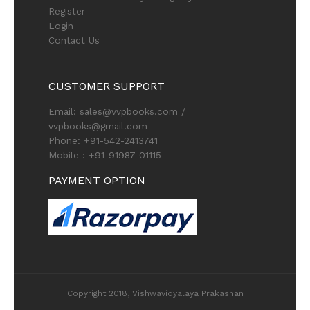
Register
Login
Contact Us
CUSTOMER SUPPORT
Email: sales@vvpbooks.com /
vvpbooks@gmail.com
Phone: +91-542-2413741
Mobile : +91-91987-01115
PAYMENT OPTION
Copyright 2018, Vishwavidyalaya Prakashan