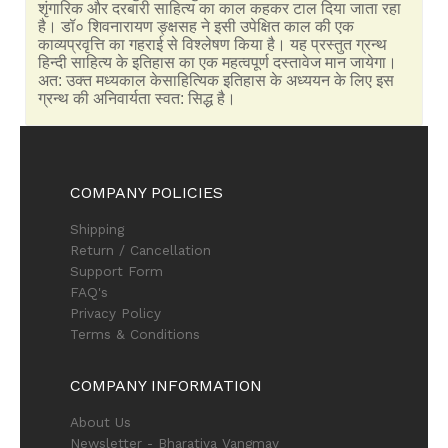
शृंगारिक और दरबारी साहित्य का काल कहकर टाल दिया जाता रहा
है। डॉ० शिवनारायण ङ्क्षसह ने इसी उपेक्षित काल की एक
काव्यप्रवृत्ति का गहराई से विश्लेषण किया है। यह प्रस्तुत ग्रन्थ
हिन्दी साहित्य के इतिहास का एक महत्वपूर्ण दस्तावेज मान जायेगा।
अत: उक्त मध्यकाल केसाहित्यिक इतिहास के अध्ययन के लिए इस
ग्रन्थ की अनिवार्यता स्वत: सिद्ध है।
COMPANY POLICIES
Shipping
Return / Cancellation
Support Form
FAQ's
Privacy Policy
Terms & Conditions
COMPANY INFORMATION
About Us
Newsletter - Bharatiya Vangmay