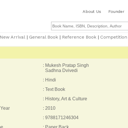
About Us
Founder
New Arrival
|
General Book
|
Reference Book
|
Competition
: Mukesh Pratap Singh
Sadhna Dvivedi
: Hindi
: Text Book
: History, Art & Culture
 Year
: 2010
: 9788171246304
pe
: Paper Back