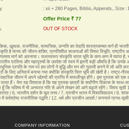
y
: xii + 280 Pages, Biblio, Appends., Size :
Offer Price ₹ 77
OUT OF STOCK
%
किक, आॢथक, राजनैतिक, सामाजिक, उन्नति का वेदादि शास्त्रसम्मत मार्ग ही भारतीय 
। संस्कृति है मानव की जीवन-शक्ति, प्रगतिशील साधनाओं की विमल विभूति, राष्ट्रीय 
ंगलमय मार्ग को अपनाया। फलस्वरूप संस्कृति भारत भूमि के कण-कण में व्याप्त है,
 भारतीय प्रतिभा और महापुरुषों के उपदेश जो स्वयं में इतनी बड़ी औषधि है कि उनक
निक प्रगति के नाम पर हम लोगों ने बुद्धि और मन की गुलामी करने में जो अति कर
्रों के लिए अनिवार्य बनाया गया क्योंकि संस्कृति चित्त भूमि की खेती है। राष्ट्र
हारिक जीवन में अपने उद्देश्यों की प्राप्ति में सफलीभूत होंगे। इस पुस्तक को एक 
पात्र हैं। मेरा यह विश्वास है कि यह पुस्तक छात्रों के सर्वांगीण विकास के साथ-स
ता हूँ कि भविष्य मेंं भी अनवरत गति से अपने लेखन को आगे बढ़ाते रहेंगे। विषय सूची
्त्र / 6. भारतीय दर्शन के मूल तत्त्व / 7. प्राचीन भारत में विश्वविद्यालय / 8. श
ं सर्वश्रेष्ठ राजनीतिक पद्धति / 12. धर्म और प्राचीन आदर्श / सनन्दर्भ ग्रन्थ-सूची
COMPANY INFORMATION
CU