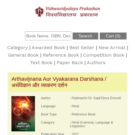
About Us
Founder
Category
|
Awarded Book
|
Best Seller
|
New Arrival
|
General Book
|
Reference Book
|
Competition Book
|
Text Book
|
Paper Back
|
Authors
Catalogue
Arthavijnana Aur Vyakarana Darshana /
Query
अर्थविज्ञान और व्याकरण दर्शन
Contact Us
Author
: Padmashri Dr. Kapil Deva Dvivedi
Language
: Hindi
Book Type
: Reference Book
Register
Category
: Hindi Grammar, Language &
Linguistics
Login
Publication Year
: 2021