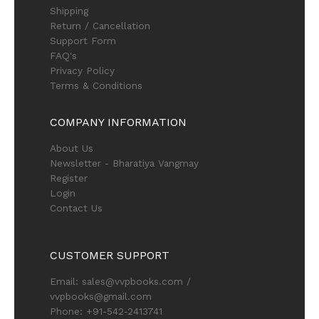
Shipping
Return / Cancellation
Support Form
FAQ's
Privacy Policy
Terms & Conditions
COMPANY INFORMATION
About Us
Newsletter - Bharatiya Vangmay
Register
Login
Contact Us
CUSTOMER SUPPORT
Email: sales@vvpbooks.com /
vvpbooks@gmail.com
Phone: +91-542-2413741