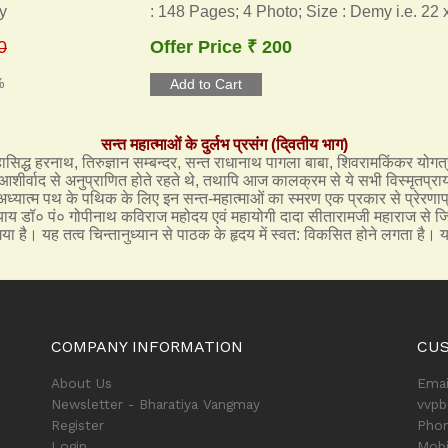
y
: 148 Pages; 4 Photo; Size : Demy i.e. 22
0
Offer Price ₹ 200
%
सन्त महात्माओं के दुर्लभ प्रसंग (दि्वतीय भाग)
महासिद्ध हरनाथ, तिरुज्ञान सम्बन्दर, सन्त राधानाथ पागला बाबा, शिवरामकिंकर योगत
ीर्वाद से अनुप्राणित होते रहते थे, तथापि आज कालक्रम से ये सभी विस्मृतप्राय: हो 
अध्यात्म पथ के पथिक के लिए इन सन्त-महात्माओं का स्मरण एक प्रकार से प्रेरणाप
याय डॉ० पं० गोपीनाथ कविराज महोदय एवं महायोगी दादा सीतारामजी महाराज से जिस
या गया है। यह तत्व चिन्तानुध्यान से पाठक के हृदय में स्वत: विकसित होने लगता 
COMPANY INFORMATION
CU
About Us
Emai
Newsletter - Bharatiya Vangmay
vvp
Register
Phon
Login
Mobi