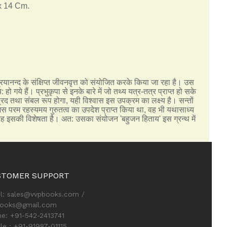
 x 14 Cm.
्रयानन्द के संक्षिप्त जीवनवृत्त को संयोजित करके किया जा रहा है। उस
गये हैं। प्रभुकृपा से इनके बारे में जो तथ्य यत्र-तत्र प्राप्त हो सके
्रद तथा संबल रूप होगा, यही विश्वास इस उपक्रम का लक्ष्य है। सन्तों
 परम रहस्यमय गुरुतत्व का उपदेश प्राप्त किया था, वह भी यथासाध्य
है। यह इसकी विशेषता है। अत: उसका संयोजन 'बहुजन हिताय' इस ग्रन्थ में
STOMER SUPPORT
l: sales@vvpbooks.com /
books@gmail.com
e: +91-542-2413741
le : +91-91987-01115