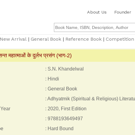
About Us
Founder
New Arrival
|
General Book
|
Reference Book
|
Competition
ात्माओं के दुर्लभ प्रसंग (भाग-2)
: S.N. Khandelwal
: Hindi
: General Book
: Adhyatmik (Spiritual & Religious) Literat
 Year
: 2020, First Edition
: 9788193649497
pe
: Hard Bound