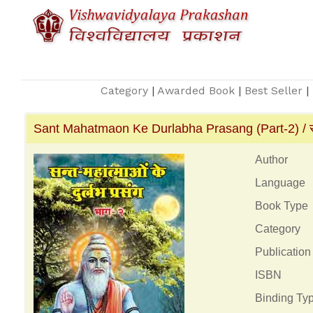
Category
|
Awarded Book
|
Best Seller
|
Sant Mahatmaon Ke Durlabha Prasang (Part-2) / सन्त मह
Author
Language
Book Type
Category
Publication
ISBN
Binding Ty