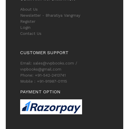
About Us
Newsletter - Bharatiya Vangmay
Register
Login
Contact Us
CUSTOMER SUPPORT
Email: sales@vvpbooks.com /
vvpbooks@gmail.com
Phone: +91-542-2413741
Mobile : +91-91987-01115
PAYMENT OPTION