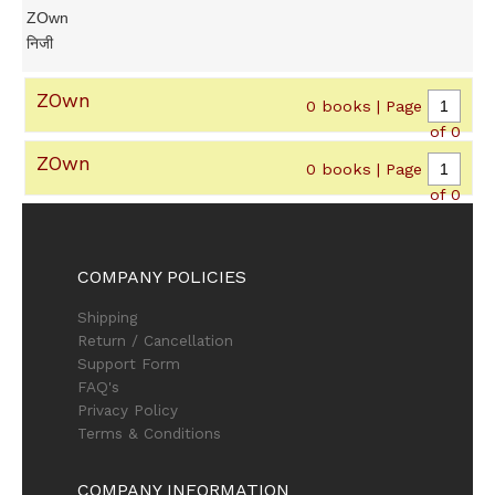
ZOwn
निजी
ZOwn
0 books | Page
of 0
ZOwn
0 books | Page
of 0
COMPANY POLICIES
Shipping
Return / Cancellation
Support Form
FAQ's
Privacy Policy
Terms & Conditions
COMPANY INFORMATION